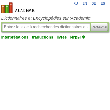
RU
EN
DE
ES
fr-academic.com
Dictionnaires et Encyclopédies sur 'Academic'
Recherche!
interprétations
traductions
livres
Игры ⚽