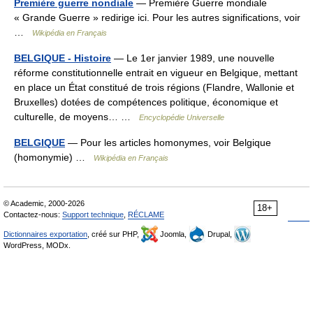
Première guerre nondiale
— Première Guerre mondiale
« Grande Guerre » redirige ici. Pour les autres significations, voir
…
Wikipédia en Français
BELGIQUE - Histoire
— Le 1er janvier 1989, une nouvelle
réforme constitutionnelle entrait en vigueur en Belgique, mettant
en place un État constitué de trois régions (Flandre, Wallonie et
Bruxelles) dotées de compétences politique, économique et
culturelle, de moyens… …
Encyclopédie Universelle
BELGIQUE
— Pour les articles homonymes, voir Belgique
(homonymie) …
Wikipédia en Français
© Academic, 2000-2026
18+
Contactez-nous:
Support technique
,
RÉCLAME
Dictionnaires exportation
, créé sur PHP,
Joomla,
Drupal,
WordPress, MODx.